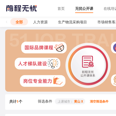
首页
无忧公开课
在线培
全部
人力资源
生产物流采购项目
市场销售客
筛选条件
共计
1
个
 上课城市： 
黄山 X
清空筛选条件