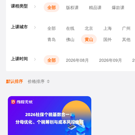
课程类型
全部
版权课
精品课
爆款课
上课城市
全部
在线
北京
上海
广州
青岛
佛山
黄山
国外
其他
上课时间
全部
2026年08月
2026年09月
默认排序
价格排序