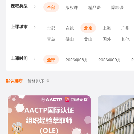
课程类型
全部
版权课
精品课
爆款课
上课城市
全部
在线
北京
上海
广州
青岛
佛山
黄山
国外
其他
上课时间
全部
2026年08月
2026年09月
默认排序
价格排序