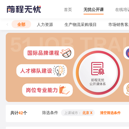
首页
无忧公开课
在线培
全部
人力资源
生产物流采购项目
市场销售客
筛选条件
共计
42
个
 上课城市： 
北京 X
清空筛选条件