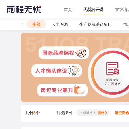
首页
无忧公开课
在线培
全部
人力资源
生产物流采购项目
市
筛选条件
共计
5
个
 上课城市： 
国外 X
清空筛选