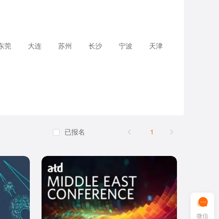
东莞
大连
苏州
长沙
宁波
天津
已报名
1
微信