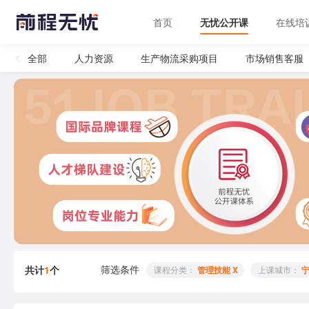
首页
无忧公开课
在线培
全部
人力资源
生产物流采购项目
市场销售客服
筛选条件
共计
1
个
 课程分类： 
管理技能 X
 上课城市： 
宁