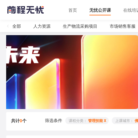
首页
无忧公开课
在线培
全部
人力资源
生产物流采购项目
市场销售客服
筛选条件
共计
0
个
 课程分类： 
管理技能 X
 上课城市： 
佛