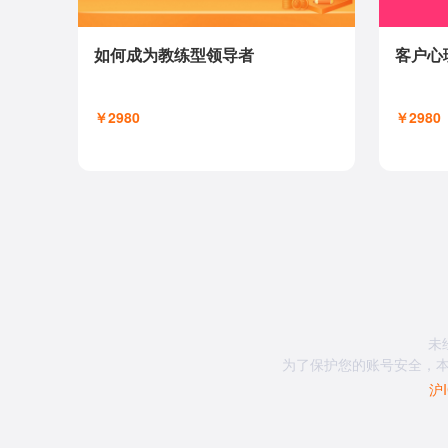
如何成为教练型领导者
客户心
￥2980
￥2980
未
为了保护您的账号安全，本
沪I