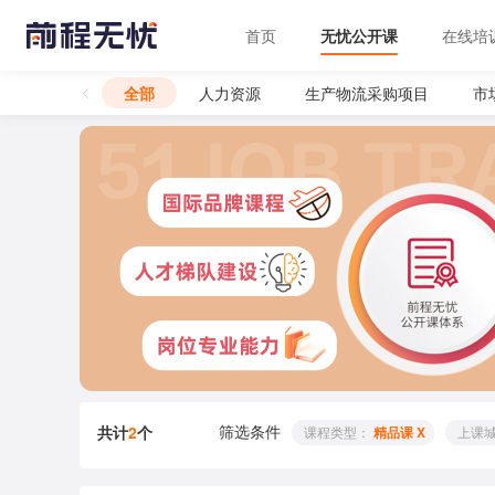
首页
无忧公开课
在线培
全部
人力资源
生产物流采购项目
市
筛选条件
共计
2
个
 课程类型： 
精品课 X
 上课