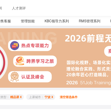
训
人才测评
销售客服
管理技能
KBC领导力系列
RMS管理系列
程类型： 
精品课 X
 上课城市： 
宁波 X
清空筛选条件