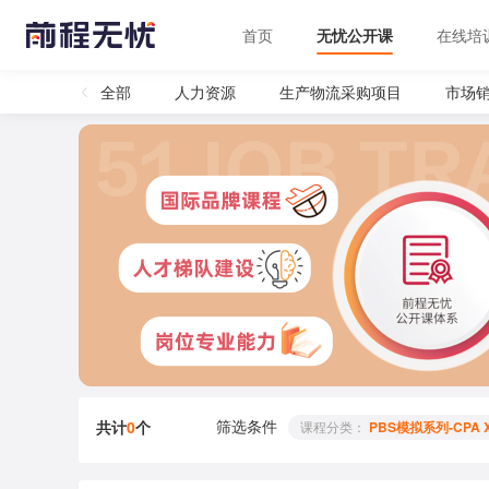
首页
无忧公开课
在线培
全部
人力资源
生产物流采购项目
市场
筛选条件
共计
0
个
 课程分类： 
PBS模拟系列-CPA 