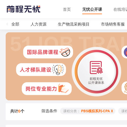
首页
无忧公开课
在线培
全部
人力资源
生产物流采购项目
市场销售客服
筛选条件
共计
0
个
 课程分类： 
PBS模拟系列-CPA X
 课