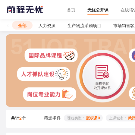
首页
无忧公开课
在线培
全部
人力资源
生产物流采购项目
市场销售客
筛选条件
共计
2
个
 课程类型： 
版权课 X
 上课城市： 
武汉