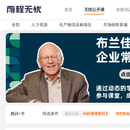
首页
无忧公开课
在线培
全部
人力资源
生产物流采购项目
市场销售客服
筛选条件
共计
1
个
 课程分类： 
RMS管理系列 X
清空筛选