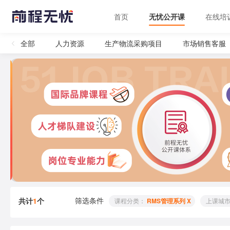
首页
无忧公开课
在线培
全部
人力资源
生产物流采购项目
市场销售客服
筛选条件
共计
1
个
 课程分类： 
RMS管理系列 X
 上课城市