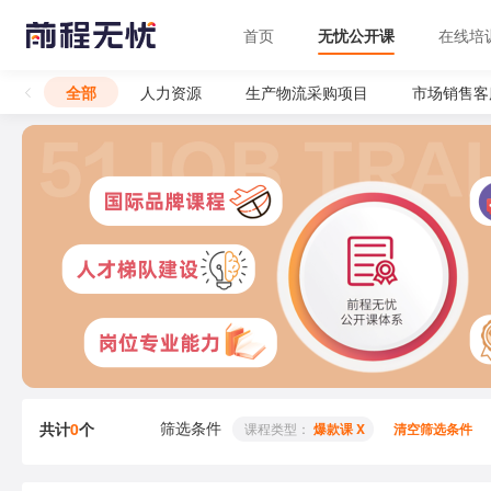
首页
无忧公开课
在线培
全部
人力资源
生产物流采购项目
市场销售客
筛选条件
共计
0
个
 课程类型： 
爆款课 X
清空筛选条件