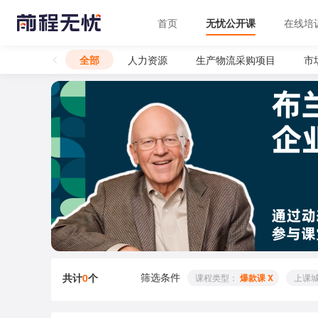
首页
无忧公开课
在线培
全部
人力资源
生产物流采购项目
市
筛选条件
共计
0
个
 课程类型： 
爆款课 X
 上课