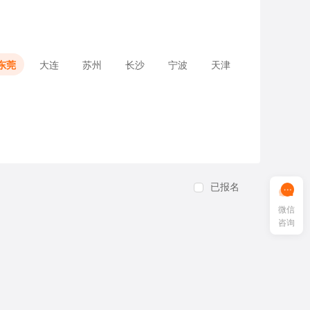
东莞
大连
苏州
长沙
宁波
天津
已报名
微信
咨询