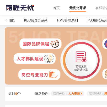
首页
无忧公开课
在线培
管理技能
KBC领导力系列
RMS管理系列
PBS模拟系列
筛选条件
共计
0
个
 课程分类： 
人力资源 X
 课程类型： 
精