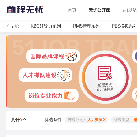
首页
无忧公开课
在线培
管理技能
KBC领导力系列
RMS管理系列
PBS模拟系列
筛选条件
共计
0
个
 课程分类： 
人力资源 X
 课程类型： 
精