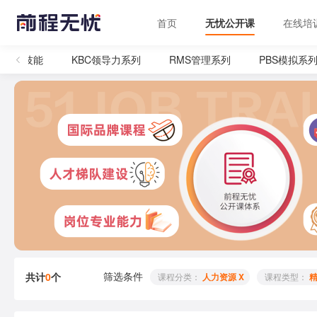
首页
无忧公开课
在线培
管理技能
KBC领导力系列
RMS管理系列
PBS模拟系列
筛选条件
共计
0
个
 课程分类： 
人力资源 X
 课程类型： 
精