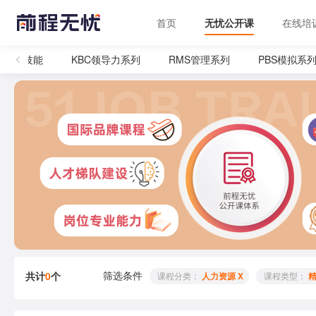
首页
无忧公开课
在线培
管理技能
KBC领导力系列
RMS管理系列
PBS模拟系列
筛选条件
共计
0
个
 课程分类： 
人力资源 X
 课程类型： 
精