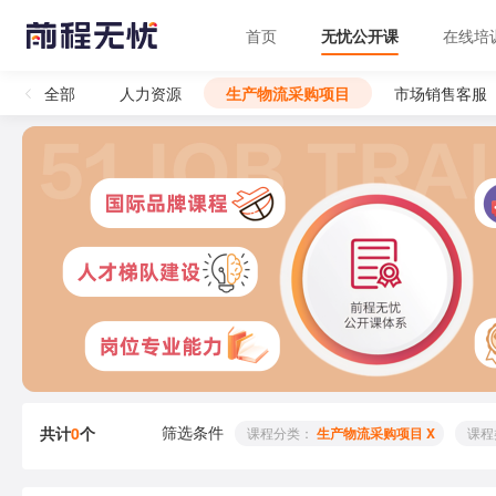
首页
无忧公开课
在线培
全部
人力资源
生产物流采购项目
市场销售客服
筛选条件
共计
0
个
 课程分类： 
生产物流采购项目 X
 课