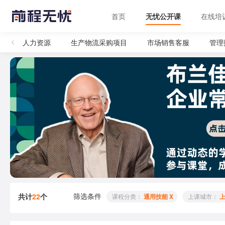
首页
无忧公开课
在线培
部
人力资源
生产物流采购项目
市场销售客服
管理
筛选条件
共计
22
个
 课程分类： 
通用技能 X
 上课城市： 
上