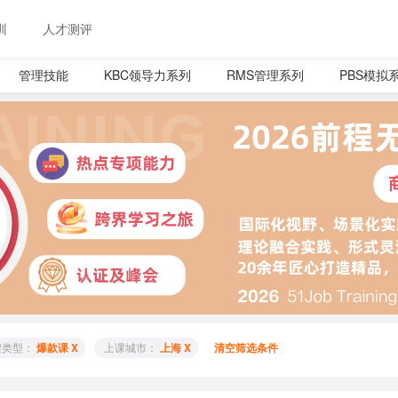
训
人才测评
管理技能
KBC领导力系列
RMS管理系列
PBS模拟系
程类型： 
爆款课 X
 上课城市： 
上海 X
清空筛选条件