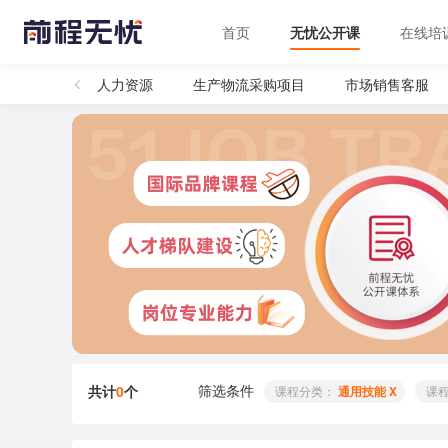
首页
无忧公开课
在线培
全部
人力资源
生产物流采购项目
市场销售客服
筛选条件
共计
0
个
 课程分类： 
通用技能 X
 课