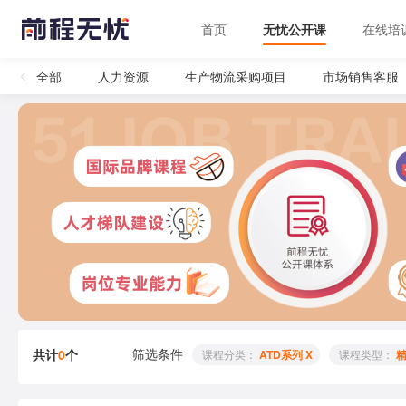
首页
无忧公开课
在线培
全部
人力资源
生产物流采购项目
市场销售客服
筛选条件
共计
0
个
 课程分类： 
ATD系列 X
 课程类型： 
精