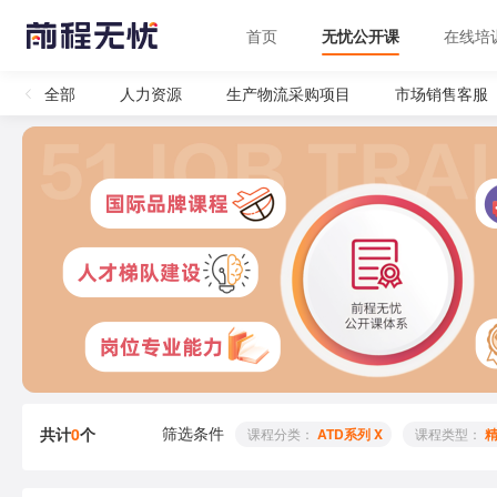
首页
无忧公开课
在线培
全部
人力资源
生产物流采购项目
市场销售客服
筛选条件
共计
0
个
 课程分类： 
ATD系列 X
 课程类型： 
精