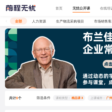
首页
无忧公开课
在线培
全部
人力资源
生产物流采购项目
市场销售客
筛选条件
共计
0
个
 课程类型： 
精品课 X
 上课城市： 
广州