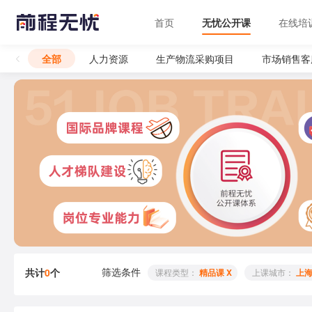
首页
无忧公开课
在线培
全部
人力资源
生产物流采购项目
市场销售客
筛选条件
共计
0
个
 课程类型： 
精品课 X
 上课城市： 
上海