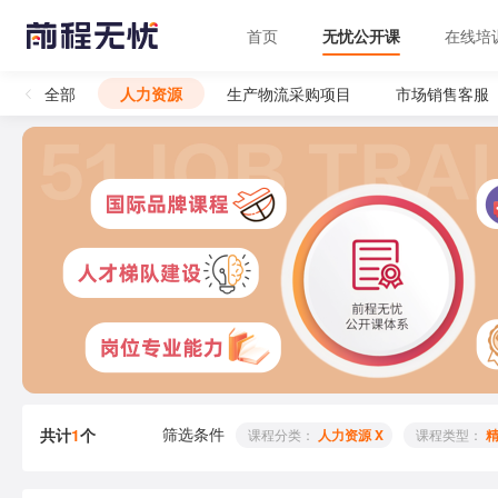
首页
无忧公开课
在线培
全部
人力资源
生产物流采购项目
市场销售客服
筛选条件
共计
1
个
 课程分类： 
人力资源 X
 课程类型： 
精