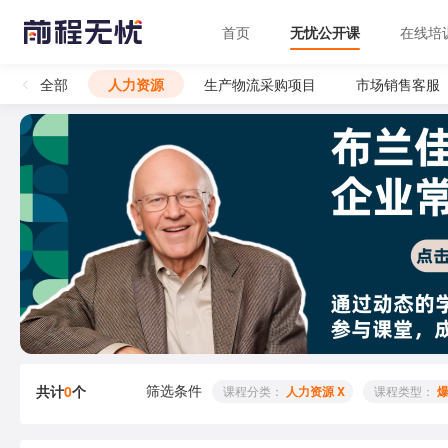
首页
无忧公开课
在线培
全部
人力资源
生产物流采购项目
市场销售客服
筛选条件
共计
0
个
 课程分类： 
人力资源 X
 课程类型： 
爆