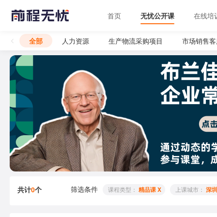
首页
无忧公开课
在线培
全部
人力资源
生产物流采购项目
市场销售客
筛选条件
共计
0
个
 课程类型： 
精品课 X
 上课城市： 
深圳