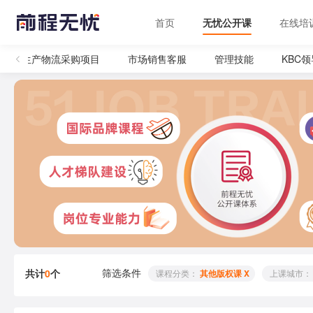
首页
无忧公开课
在线培
生产物流采购项目
市场销售客服
管理技能
KBC
筛选条件
共计
0
个
 课程分类： 
其他版权课 X
 上课城市：