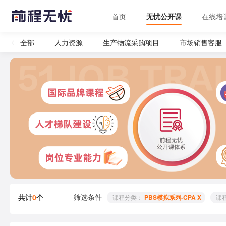
首页
无忧公开课
在线培
全部
人力资源
生产物流采购项目
市场销售客服
筛选条件
共计
0
个
 课程分类： 
PBS模拟系列-CPA X
 课