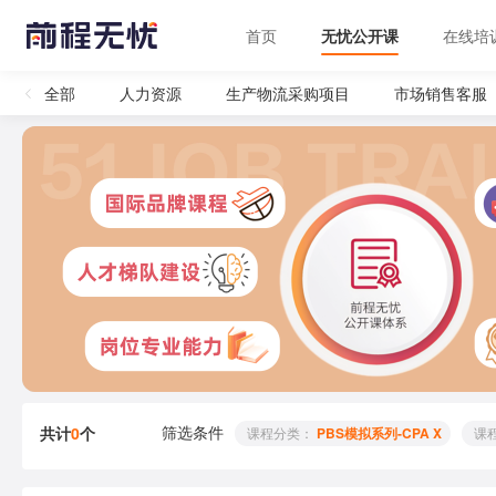
首页
无忧公开课
在线培
全部
人力资源
生产物流采购项目
市场销售客服
筛选条件
共计
0
个
 课程分类： 
PBS模拟系列-CPA X
 课