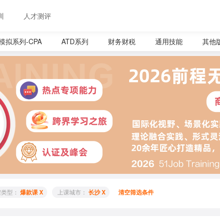
训
人才测评
S模拟系列-CPA
ATD系列
财务财税
通用技能
其他
程类型： 
爆款课 X
 上课城市： 
长沙 X
清空筛选条件