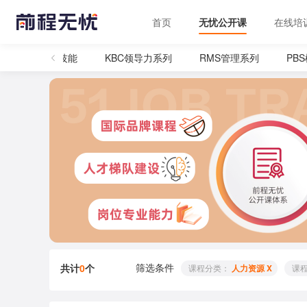
首页
无忧公开课
在线培
客服
管理技能
KBC领导力系列
RMS管理系列
PB
筛选条件
共计
0
个
 课程分类： 
人力资源 X
 课