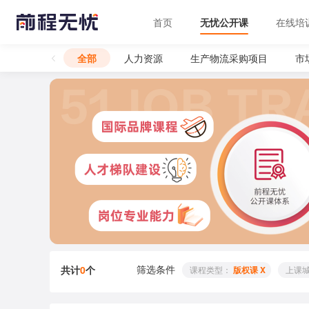
首页
无忧公开课
在线培
全部
人力资源
生产物流采购项目
市
筛选条件
共计
0
个
 课程类型： 
版权课 X
 上课