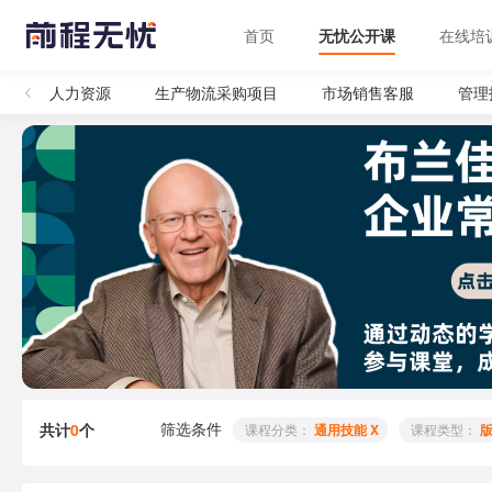
首页
无忧公开课
在线培
部
人力资源
生产物流采购项目
市场销售客服
管理
筛选条件
共计
0
个
 课程分类： 
通用技能 X
 课程类型： 
版