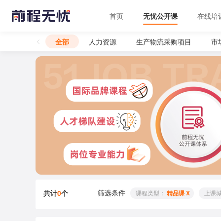
首页
无忧公开课
在线培
全部
人力资源
生产物流采购项目
市
筛选条件
共计
0
个
 课程类型： 
精品课 X
 上课