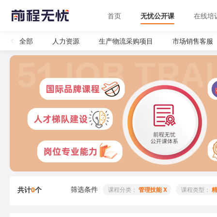
首页
无忧公开课
在线培
全部
人力资源
生产物流采购项目
市场销售客服
筛选条件
共计
0
个
 课程分类： 
管理技能 X
 课程类型： 
精