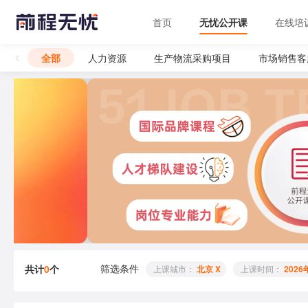
首页
无忧公开课
在线培
全部
人力资源
生产物流采购项目
市场销售客
筛选条件
共计
0
个
 上课城市： 
北京 X
 上课时间： 
2026