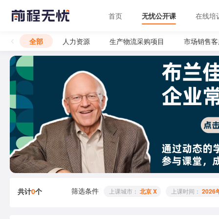
首页
无忧公开课
在线培
全部
人力资源
生产物流采购项目
市场销售客
筛选条件
共计
0
个
 上课城市： 
北京 X
 上课时间： 
2026