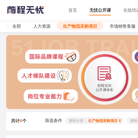
首页
无忧公开课
在线培
全部
人力资源
生产物流采购项目
市场销售客服
筛选条件
共计
0
个
 课程分类： 
生产物流采购项目 X
 课