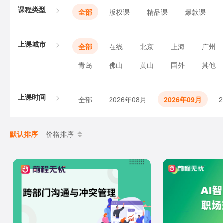
课程类型
全部
版权课
精品课
爆款课
上课城市
全部
在线
北京
上海
广州
青岛
佛山
黄山
国外
其他
上课时间
全部
2026年08月
2026年09月
默认排序
价格排序