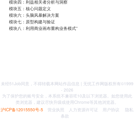
模块四：利益相关者分析与洞察
模块五：核心问题定义
模块六：头脑风暴解决方案
模块七：原型构建与验证
模块八：利用商业画布重构业务模式"
未经51Job同意，不得转载本网站作品信息 | 无忧工作网版权所有©1999
- 2026
为了保护您的账号安全，本系统不兼容IE10及以下浏览器。如您使用此
类浏览器，建议尽快升级或使用Chrome等其他浏览器。
沪ICP备12015550号-5
营业执照
人力资源许可证
用户协议
隐私
条款