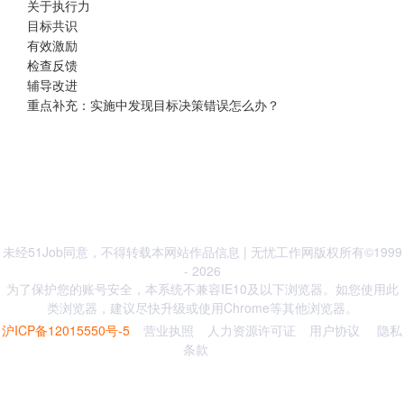
关于执行力
目标共识
有效激励
检查反馈
辅导改进
重点补充：实施中发现目标决策错误怎么办？
未经51Job同意，不得转载本网站作品信息 | 无忧工作网版权所有©1999
- 2026
为了保护您的账号安全，本系统不兼容IE10及以下浏览器。如您使用此
类浏览器，建议尽快升级或使用Chrome等其他浏览器。
沪ICP备12015550号-5
营业执照
人力资源许可证
用户协议
隐私
条款