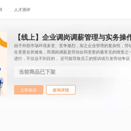
训
人才测评
【线上】企业调岗调薪管理与实务操
由于外部市场环境多变、竞争激烈，加之企业管理的复杂性，劳
生变更在所难免，而调岗调薪是劳动合同变更的最常见的情形之一
进行，不仅达不到目的， 还可能导致员工的投诉或引发劳动争议
直高居不小，且往往成为员工“被迫辞职”的充分理由。在全球经
当前商品已下架
就成了HR的一个难破的困局。 虽然调岗调薪是企业管理无法回
生劳动争议为小概率事件，甚至会使用一些欺骗手段来达成目的
害却不觉知。合规管理的目的是在符合法律规定的框架下达成人
立即购买
咨询详情
是错误认知。基于此，开发了本课程，以帮助学员正确理解和处理
成，即合理合法的调岗调薪。调岗调薪涉及到哪些法律问题？怎