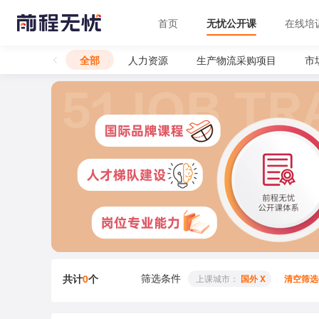
首页
无忧公开课
在线培
全部
人力资源
生产物流采购项目
市
筛选条件
共计
0
个
 上课城市： 
国外 X
清空筛选