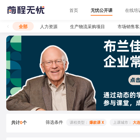
首页
无忧公开课
在线培
全部
人力资源
生产物流采购项目
市场销售客
筛选条件
共计
0
个
 课程类型： 
爆款课 X
 上课城市： 
大连