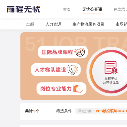
首页
无忧公开课
在线培
全部
人力资源
生产物流采购项目
市场
筛选条件
共计
1
个
 课程分类： 
PBS模拟系列-CPA 