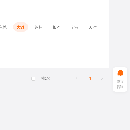
东莞
大连
苏州
长沙
宁波
天津
已报名
1
微信
咨询