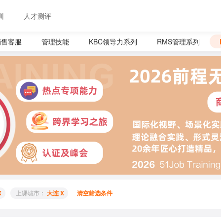
训
人才测评
销售客服
管理技能
KBC领导力系列
RMS管理系列
X
 上课城市： 
大连 X
清空筛选条件