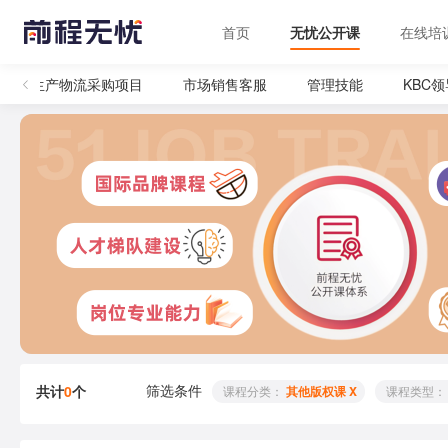
首页
无忧公开课
在线培
生产物流采购项目
市场销售客服
管理技能
KBC
筛选条件
共计
0
个
 课程分类： 
其他版权课 X
 课程类型：