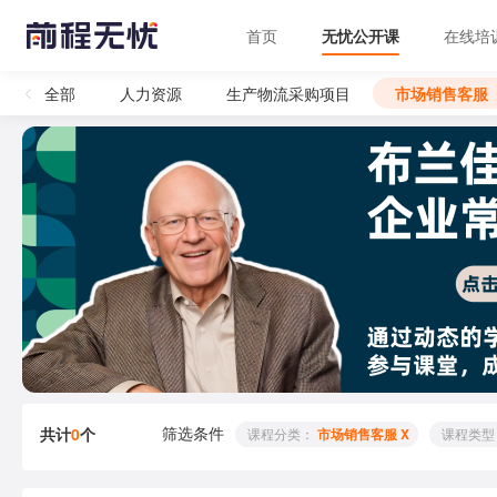
首页
无忧公开课
在线培
全部
人力资源
生产物流采购项目
市场销售客服
筛选条件
共计
0
个
 课程分类： 
市场销售客服 X
 课程类型