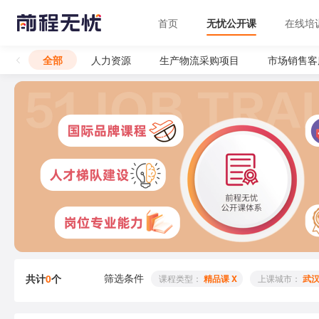
首页
无忧公开课
在线培
全部
人力资源
生产物流采购项目
市场销售客
筛选条件
共计
0
个
 课程类型： 
精品课 X
 上课城市： 
武汉