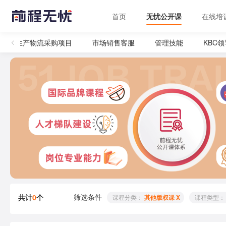
首页
无忧公开课
在线培
生产物流采购项目
市场销售客服
管理技能
KBC
筛选条件
共计
0
个
 课程分类： 
其他版权课 X
 课程类型：